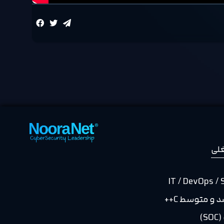
لی
 و متوسط C++
)