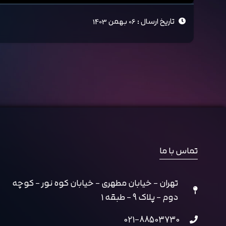
تاریخ ارسال : 06 بهمن 1403
تماس با ما
تهران - خیابان مطهری - خیابان کوه نور - کوچه
دوم - پلاک 9 - طبقه 1
021-88503730