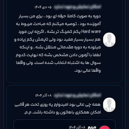
امکان نمایش وجود ندارد
05 دی 1404
دوره به صورت کاملا حرفه ای بود . برای من بسیار
آموزنده بود . توصیه میکنم که مباحث مربوط به
Hard ware یکم کمرنگ تر بشه . اگرچه این مورد
هم بسیار بسیار مفید بود ولی تایمش یکم زیاده و
میتونه به دوره مقدماتی منتقل بشه . و اینکه
لطفا با آزمون دادن مشخص بشه که نهایت کدوم
سوال ها به اشتباه انتخاب شده است. ولی واقعا
واقعا عالی بود.
امکان نمایش وجود ندارد
08 آذر 1404
همه چی عالی بود امیدوارم یه روزی تحت هر قالبی
امکان همکاری باهاتون رو داشته باشد. م.م.
مریم
08 آذر 1404