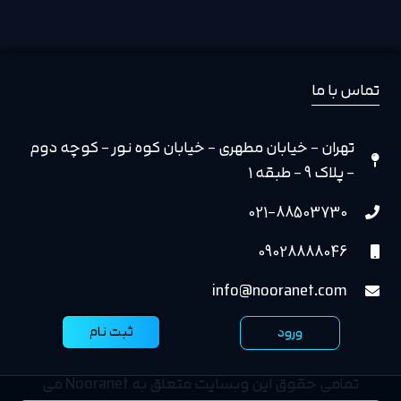
تماس با ما
تهران - خیابان مطهری - خیابان کوه نور - کوچه دوم
- پلاک 9 - طبقه 1
021-88503730
09028888046
info@nooranet.com
ثبت نام
ورود
تمامی حقوق این وبسایت متعلق به Nooranet می