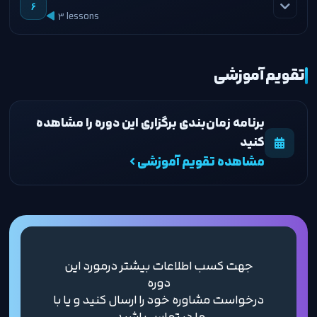
Coerced Authentication
۴
۶
3 lessons
PAC Manipulation
۳
Environment Execution
۲
Native Socks Proxy
۱
Delegation Abuse
۴
تقویم آموزشی
Pe Loader
۳
Chisel Tunneling
۲
AD Certificate Service
۵
Mapped Injection
۴
برنامه زمان‌بندی برگزاری این دوره را مشاهده
Webshell-Tunneling
۳
AD Stealth Primitive
کنید
۶
Stomping Injection
۵
مشاهده تقویم آموزشی
ShadowPersist
۷
جهت کسب اطلاعات بیشتر درمورد این
دوره
درخواست مشاوره خود را ارسال کنید و یا با
ما در تماس باشید.