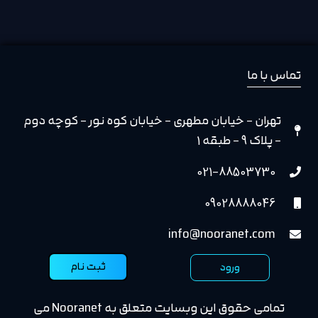
تماس با ما
تهران - خیابان مطهری - خیابان کوه نور - کوچه دوم
- پلاک 9 - طبقه 1
021-88503730
09028888046
info@nooranet.com
ثبت نام
ورود
تمامی حقوق این وبسایت متعلق به Nooranet می