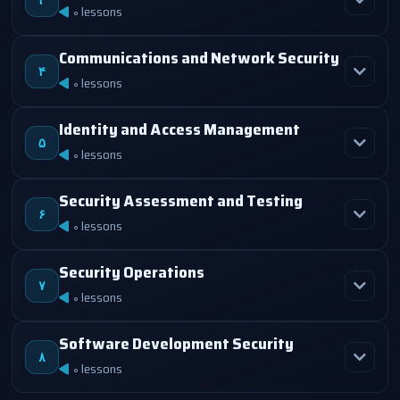
۳
0 lessons
Communications and Network Security
۴
0 lessons
Identity and Access Management
۵
0 lessons
Security Assessment and Testing
۶
0 lessons
Security Operations
۷
0 lessons
Software Development Security
۸
0 lessons